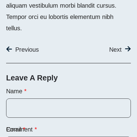
aliquam vestibulum morbi blandit cursus.
Tempor orci eu lobortis elementum nibh
tellus.
Previous
Next
Leave A Reply
Name
*
Comment
Email
*
*